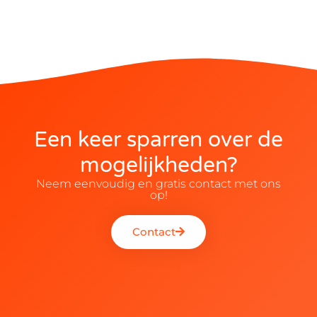
Een keer sparren over de
mogelijkheden?
Neem eenvoudig en gratis contact met ons
op!
Contact