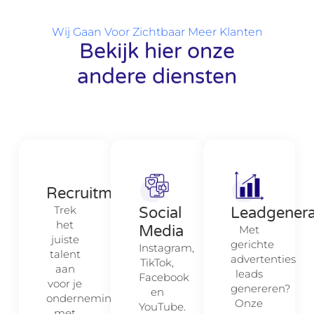
Wij Gaan Voor Zichtbaar Meer Klanten
Bekijk hier onze
andere diensten
Recruitment
Trek
Social
Leadgenera
het
Media
Met
juiste
gerichte
Instagram,
talent
advertenties
TikTok,
aan
leads
Facebook
voor je
genereren?
en
onderneming
Onze
YouTube.
met