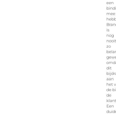
een
bind
mee
hebb
Bran
is
nog
nooi
zo
bela
gewe
omd
dit
bijd
aan
het 
de b
de
klant
Een
duide