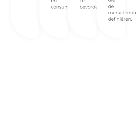
en
te
de
consumenten.
bevorderen.
merkidentit
definiëren.