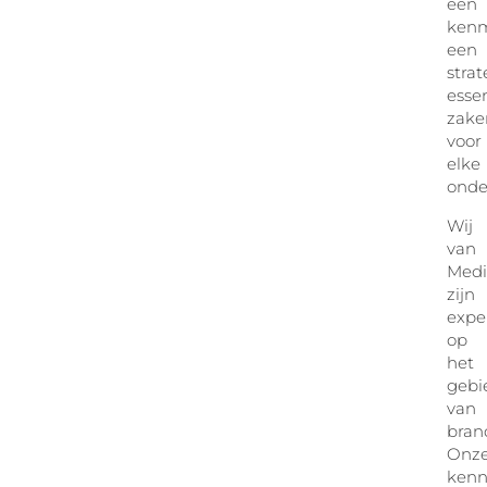
een
kenm
een
strat
esse
zake
voor
elke
onde
Wij
van
Medi
zijn
expe
op
het
gebi
van
bran
Onz
kenn