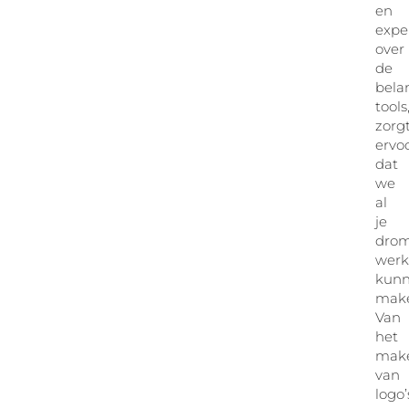
en
expe
over
de
bela
tools
zorg
ervo
dat
we
al
je
dro
werk
kun
mak
Van
het
mak
van
logo’