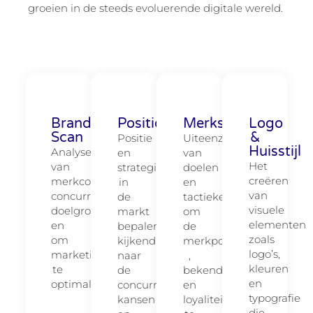
groeien in de steeds evoluerende digitale wereld.
Brand
Positionering
Merkstrategie
Logo
Scan
&
Positie
Uiteenzetten
Huisstijl
Analyseren
en
van
Het
van
strategie
doelen
creëren
merkconsistentie,
in
en
van
concurrentie,
de
tactieken
visuele
doelgroep
markt
om
elementen
en
bepalen
de
zoals
om
kijkend
merkpositie
logo’s,
marketingstrategieën
naar
,
kleuren
te
de
bekendheid
en
optimaliseren.
concurrentie,
en
typografie
kansen
loyaliteit
die