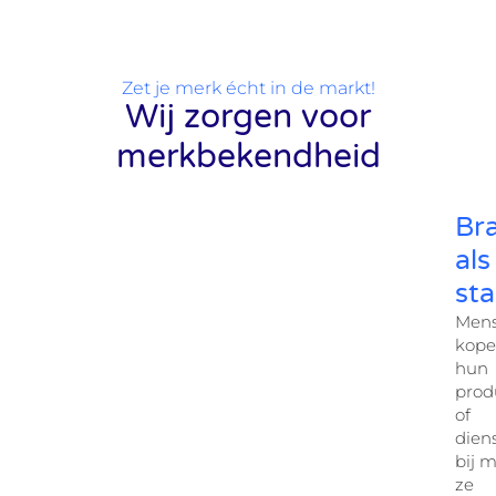
Zet je merk écht in de markt!
Wij zorgen voor
merkbekendheid
Br
als
st
Men
kop
hun
prod
of
dien
bij 
ze