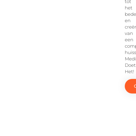
tot
het
bed
en
creë
van
een
comp
huisst
Medi
Doet
Het!