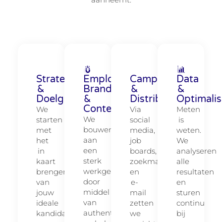
Strategie
Employer
Campagnes
Data
&
Branding
&
&
Doelgroepbepaling
&
Distributie
Optimalis
Contentcreatie
We
Via
Meten
We
starten
social
is
bouwen
met
media,
weten.
aan
het
job
We
een
in
boards,
analyseren
sterk
kaart
zoekmachines
alle
werkgeversmerk
brengen
en
resultaten
door
van
e-
en
middel
jouw
mail
sturen
van
ideale
zetten
continu
authentieke
kandidaat
we
bij