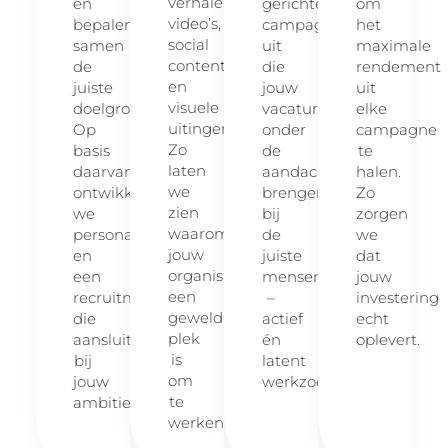
verhalen,
en
gerichte
om
video’s,
bepalen
campagnes
het
social
samen
uit
maximale
content
de
die
rendement
en
juiste
jouw
uit
visuele
doelgroep.
vacatures
elke
uitingen.
Op
onder
campagne
Zo
basis
de
te
laten
daarvan
aandacht
halen.
we
ontwikkelen
brengen
Zo
zien
we
bij
zorgen
waarom
persona’s
de
we
jouw
en
juiste
dat
organisatie
een
mensen
jouw
een
recruitmentstrategie
–
investering
geweldige
die
actief
echt
plek
aansluit
én
oplevert.
is
bij
latent
om
jouw
werkzoekenden.
te
ambities.
werken.