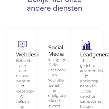
andere diensten
Social
Media
Webdesign
Leadgenera
Instagram,
Behoefte
Met
TikTok,
aan
gerichte
Facebook
een
advertenties
en
nieuwe
je
YouTube.
website
doelgroep
Bereik
of
bereiken.
je
webshop?
Onze
doelgroep
Wij
gerichte
via de
helpen
campagnes
meest
je
helpen