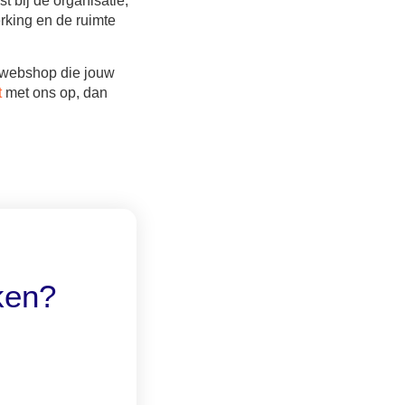
t bij de organisatie,
rking en de ruimte
e/webshop die jouw
t
met ons op, dan
ken?