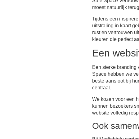
Safe Space Vertrouwen
moest natuurlijk terug
Tijdens een inspire
uitstraling in kaart 
rust en vertrouwen ui
kleuren die perfect a
Een websit
Een sterke branding 
Space hebben we vers
beste aansloot bij hu
centraal.
We kozen voor een hel
kunnen bezoekers sne
website volledig resp
Ook samen