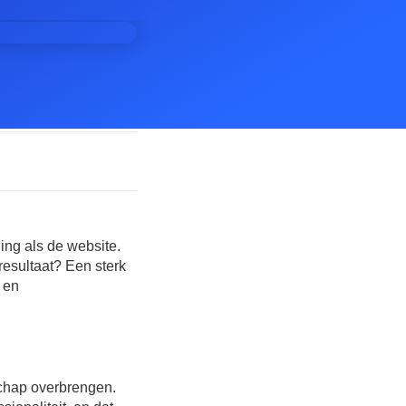
ng als de website.
resultaat? Een sterk
k en
schap overbrengen.