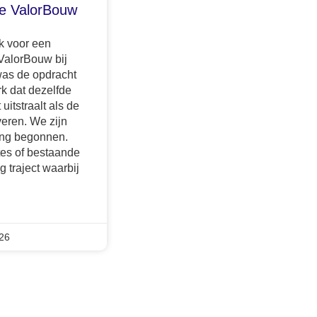
te ValorBouw
k voor een
ValorBouw bij
was de opdracht
k dat dezelfde
 uitstraalt als de
veren. We zijn
ering begonnen.
es of bestaande
g traject waarbij
26