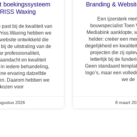
t boekingssysteem
Branding & Websi
PRISS Waxing
Een ijzersterk mer
bouwspecialist Toen 
past bij de kwaliteit van
Mediabink aanklopte, 
Priss.Waxing hebben we
helder: creëer een mer
ebsite ontwikkeld die
degelijkheid en kwaliteit
 bij de uitstraling van de
projecten die zij ople
r professionaliteit,
letterlijk bij de fund
 aandacht en kwaliteit
Geen standaard templat
 in iedere behandeling,
logo’s, maar een volledi
ine ervaring datzelfde
we de
alen. Daarom hebben we
kozen voor
ugustus 2026
8 maart 20