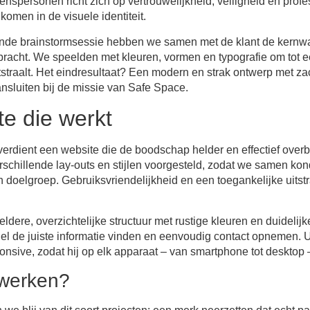
spersonen richt zich op vertrouwelijkheid, veiligheid en profess
komen in de visuele identiteit.
rende brainstormsessie hebben we samen met de klant de kern
gebracht. We speelden met kleuren, vormen en typografie om tot 
tstraalt. Het eindresultaat? Een modern en strak ontwerp met za
ansluiten bij de missie van Safe Space.
e die werkt
verdient een website die de boodschap helder en effectief overb
chillende lay-outs en stijlen voorgesteld, zodat we samen ko
n doelgroep. Gebruiksvriendelijkheid en een toegankelijke uitstr
dere, overzichtelijke structuur met rustige kleuren en duidelijk
l de juiste informatie vinden en eenvoudig contact opnemen. U
onsive, zodat hij op elk apparaat – van smartphone tot desktop –
werken?