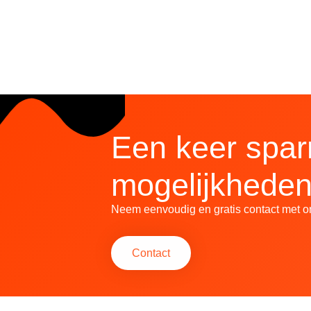
Een keer spar
mogelijkhede
Neem eenvoudig en gratis contact met o
Contact