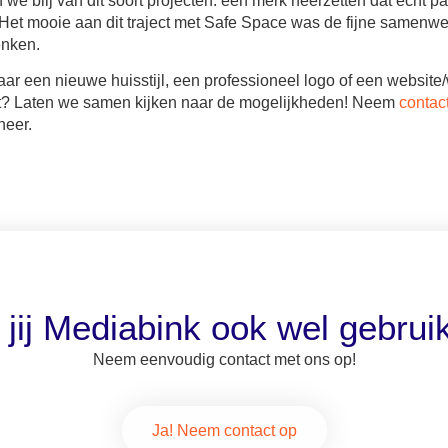
we blij van dit soort projecten: een merk neerzetten dat echt pas
. Het mooie aan dit traject met Safe Space was de fijne samenwe
enken.
aar een nieuwe huisstijl, een professioneel logo of een websit
zet? Laten we samen kijken naar de mogelijkheden! Neem
contac
neer.
 jij Mediabink ook wel gebrui
Neem eenvoudig contact met ons op!
Ja! Neem contact op