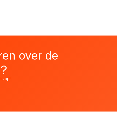
ren over de
n?
ns op!