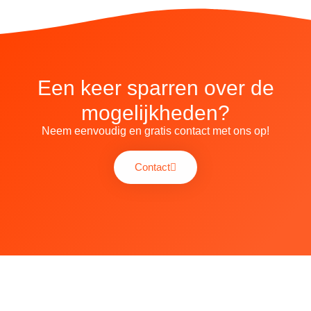
Een keer sparren over de
mogelijkheden?
Neem eenvoudig en gratis contact met ons op!
Contact